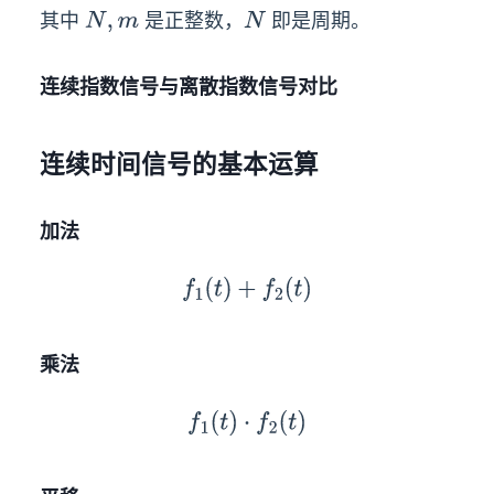
N
,
m
N
其中
是正整数，
即是周期。
连续指数信号与离散指数信号对比
连续时间信号的基本运算
加法
f
1
(
t
)
+
f
2
(
t
)
乘法
f
1
(
t
)
⋅
f
2
(
t
)