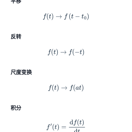
平移
f
(
t
)
→
f
(
t
−
t
0
)
反转
f
(
t
)
→
f
(
−
t
)
尺度变换
f
(
t
)
→
f
(
a
t
)
积分
f
′
(
t
)
=
d
f
(
t
)
d
t