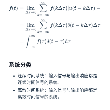
f
(
t
)
=
lim
Δ
τ
→
0
∑
k
=
−
∞
∞
f
(
k
Δ
τ
)
[
u
(
t
−
k
Δ
τ
)
−
u
(
t
−
k
Δ
τ
−
Δ
τ
)
]
=
lim
Δ
τ
→
0
∑
k
=
−
∞
∞
f
(
k
Δ
τ
)
δ
(
t
−
k
Δ
τ
)
Δ
τ
=
∫
−
∞
∞
f
(
τ
)
δ
(
t
−
τ
)
d
τ
系统分类
连续时间系统：输入信号与输出响应都是
连续时间信号的系统。
离散时间系统：输入信号与输出响应都是
离散时间信号的系统。