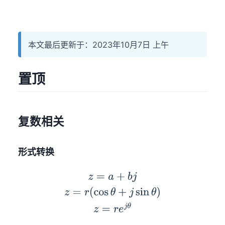
本文最后更新于：2023年10月7日 上午
置顶
复数相关
形式转换
z
=
a
+
b
j
z
=
r
(
cos
θ
+
j
sin
θ
)
z
=
r
e
j
θ