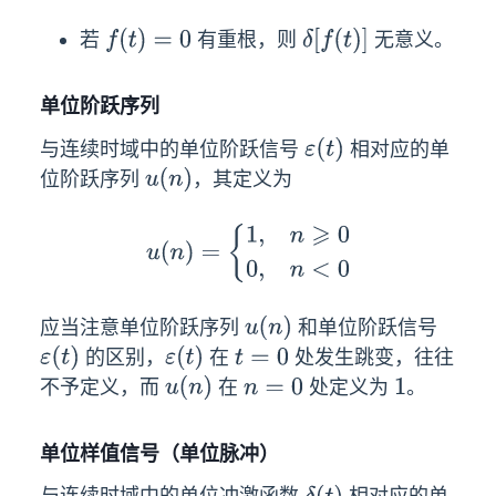
f
(
t
)
=
0
δ
[
f
(
t
)
]
若
有重根，则
无意义。
单位阶跃序列
ε
(
t
)
与连续时域中的单位阶跃信号
相对应的单
u
(
n
)
位阶跃序列
，其定义为
u
(
n
)
=
{
1
,
n
⩾
0
0
,
n
<
0
u
(
n
)
应当注意单位阶跃序列
和单位阶跃信号
ε
(
t
)
ε
(
t
)
t
=
0
的区别，
在
处发生跳变，往往
u
(
n
)
n
=
0
1
不予定义，而
在
处定义为
。
单位样值信号（单位脉冲）
δ
(
t
)
与连续时域中的单位冲激函数
相对应的单