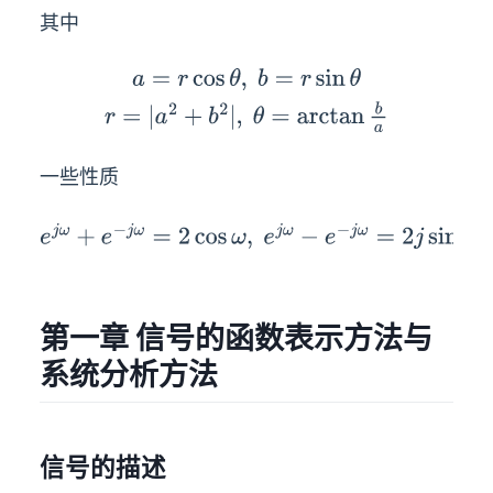
其中
a
=
r
cos
θ
,
b
=
r
sin
θ
r
=
|
a
2
+
b
2
|
,
θ
=
arctan
b
a
一些性质
e
j
ω
+
e
−
j
ω
=
2
cos
ω
,
e
j
ω
−
e
−
j
ω
=
2
j
sin
ω
第一章 信号的函数表示方法与
系统分析方法
信号的描述