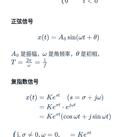
正弦信号
x
(
t
)
=
A
0
sin
(
ω
t
+
θ
)
A
0
ω
θ
是振幅，
是角频率，
是初相，
T
=
2
π
ω
=
1
f
复指数信号
x
(
t
)
=
K
e
s
t
(
s
=
σ
+
j
ω
)
=
K
e
σ
t
⋅
e
j
ω
t
=
K
e
σ
t
(
cos
ω
t
+
j
sin
ω
t
)
{
i
.
σ
≠
0
,
ω
=
0
,
=
K
e
σ
t
指数信号